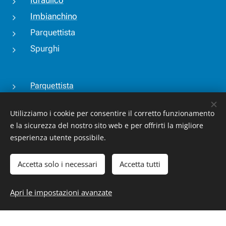
Idraulico
Imbianchino
Parquettista
Spurghi
Parquettista
Tapparellista
Utilizziamo i cookie per consentire il corretto funzionamento
Tende da sole
e la sicurezza del nostro sito web e per offrirti la migliore
Veneziane
esperienza utente possibile.
Zanzariere
Accetta solo i necessari
Accetta tutti
Apri le impostazioni avanzate
Creato con
Webnode
Cookies
Crea il tuo sito web gratis!