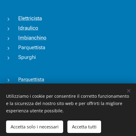
Elettricista
Idraulico
Imbianchino
Parquettista
Spurghi
Parquettista
Tapparellista
Utilizziamo i cookie per consentire il corretto funzionamento
Tende da sole
e la sicurezza del nostro sito web e per offrirti la migliore
Veneziane
esperienza utente possibile.
Zanzariere
Accetta solo i necessari
Accetta tutti