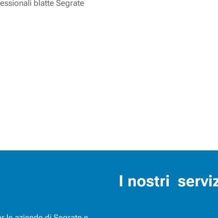
fessionali blatte Segrate
I nostri servi
per le aziende di Segrate e