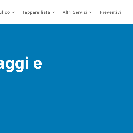
ulico
Tapparellista
Altri Servizi
Preventivi
aggi e