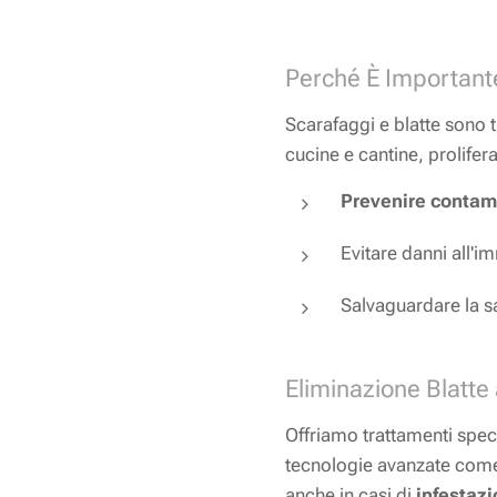
Perché È Importante
Scarafaggi e blatte sono tra
cucine e cantine, prolif
Prevenire contam
Evitare danni all'i
Salvaguardare la sal
Eliminazione Blatte
Offriamo trattamenti speci
tecnologie avanzate come 
anche in casi di
infestazi