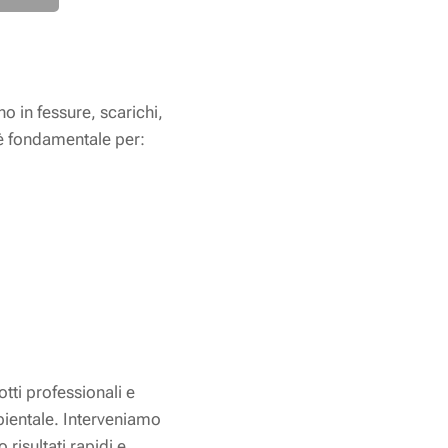
no in fessure, scarichi,
 fondamentale per:
otti professionali e
bientale. Interveniamo
risultati rapidi e