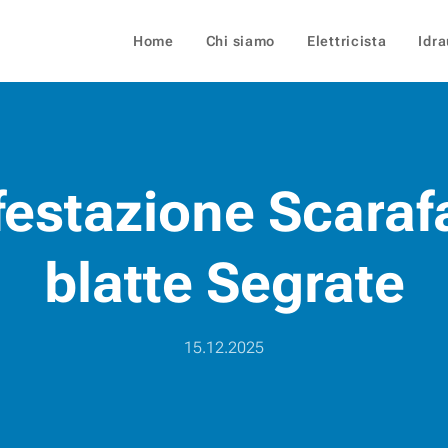
Home
Chi siamo
Elettricista
Idra
festazione Scaraf
blatte Segrate
15.12.2025