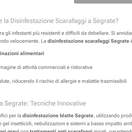
 la Disinfestazione Scarafaggi a Segrate?
 gli infestanti più resistenti e difficili da debellare. Si annida
erando velocemente. La
disinfestazione scarafaggi Segrate
è
inazioni alimentari
mmagine di attività commerciali e ristorative
ute, riducendo il rischio di allergie e malattie trasmissibili
 a Segrate: Tecniche Innovative
fici per la
disinfestazione blatte Segrate
, utilizzando prod
gel insetticidi, nebulizzazioni e sistemi a basso impatto am
oni gravi
con
trattamenti anti scarafaggi
mirati, garantendo 