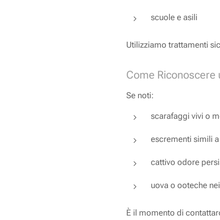
scuole e asili
Utilizziamo trattamenti sic
Come Riconoscere u
Se noti:
scarafaggi vivi o mo
escrementi simili a 
cattivo odore persi
uova o ooteche nei
È il momento di contattar